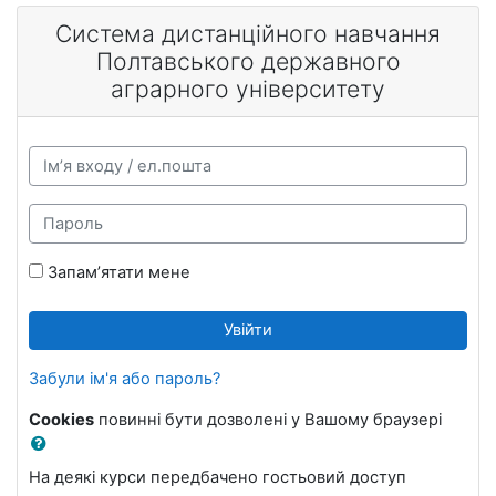
Перейти до головного вмісту
Система дистанційного навчання
Полтавського державного
аграрного університету
Ім’я входу / ел.пошта
Пароль
Запам’ятати мене
Увійти
Забули ім'я або пароль?
Cookies
повинні бути дозволені у Вашому браузері
На деякі курси передбачено гостьовий доступ